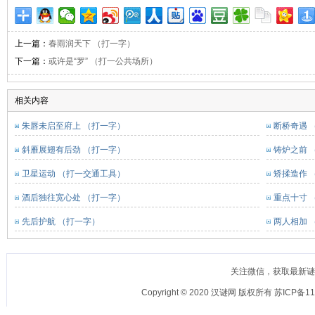
上一篇：
春雨润天下 （打一字）
下一篇：
或许是“罗” （打一公共场所）
相关内容
朱唇未启至府上 （打一字）
断桥奇遇 
斜雁展翅有后劲 （打一字）
铸炉之前 
卫星运动 （打一交通工具）
矫揉造作 
酒后独往宽心处 （打一字）
重点十寸 
先后护航 （打一字）
两人相加 
关注微信，获取最新谜语：
Copyright © 2020
汉谜网
版权所有 苏ICP备110