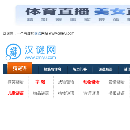
汉谜网，一个有趣的
谜语
网站 www.cmiyu.com
猜谜语
脑筋急转弯
智力问答
谜语精选
谜
搞笑谜语
字谜
成语谜语
动物谜语
爱情谜语
儿童谜语
物品谜语
植物谜语
诗词谜语
书报谜语